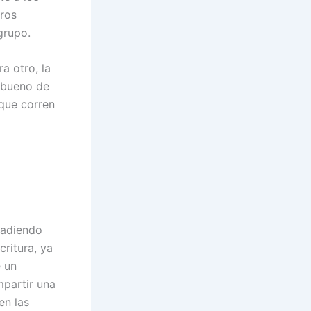
tros
grupo.
a otro, la
o bueno de
 que corren
ñadiendo
ritura, ya
 un
mpartir una
en las