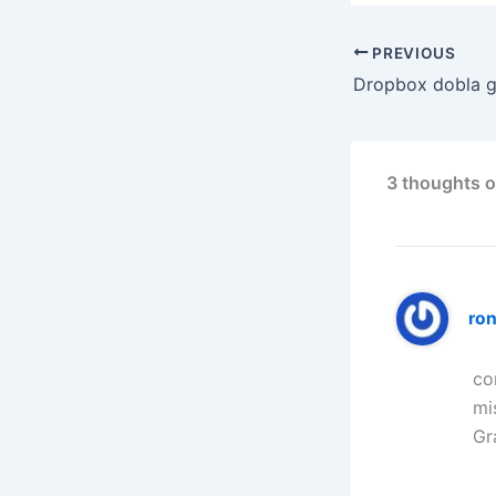
PREVIOUS
3 thoughts o
ron
co
mi
Gr