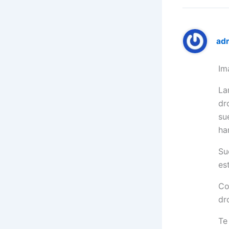
ad
Im
La
dr
su
ha
Su
es
Co
dr
Te