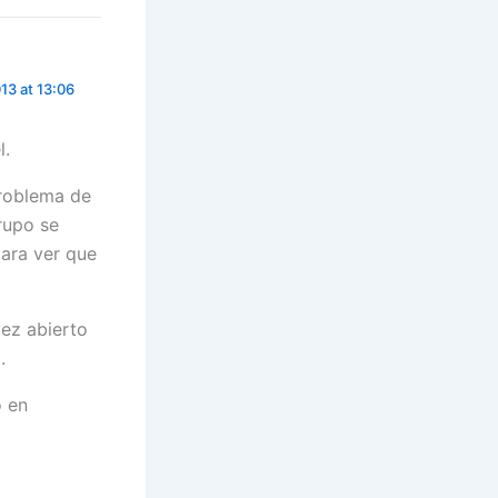
13 at 13:06
l.
problema de
rupo se
para ver que
vez abierto
.
 en