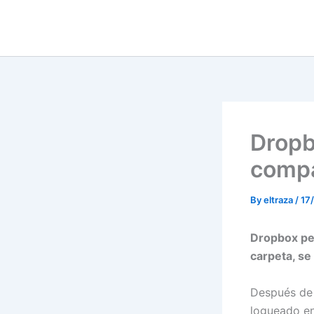
Skip
to
content
Dropb
compa
By
eltraza
/
17
Dropbox per
carpeta, se
Después de 
logueado e