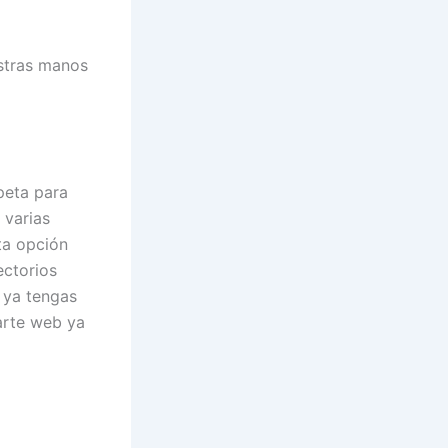
stras manos
peta para
 varias
ta opción
ectorios
 ya tengas
arte web ya