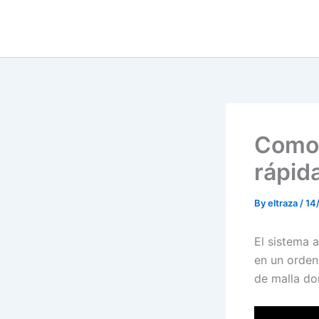
Skip
to
content
Como 
rápid
By
eltraza
/
14
El sistema 
en un orden
de malla do