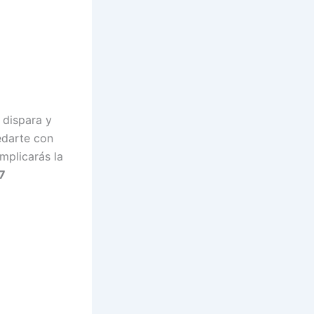
e dispara y
edarte con
mplicarás la
7