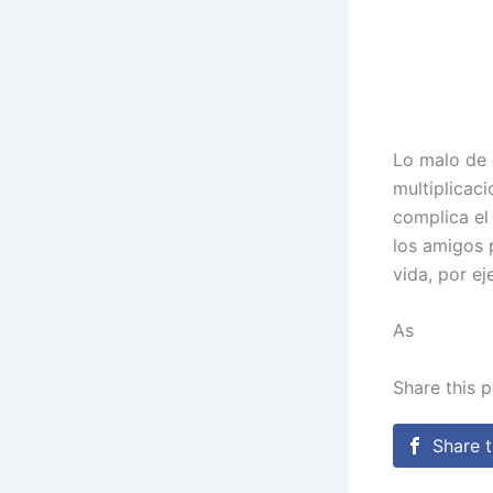
Lo malo de 
multiplicaci
complica el
los amigos 
vida, por e
As
Share this 
Share t